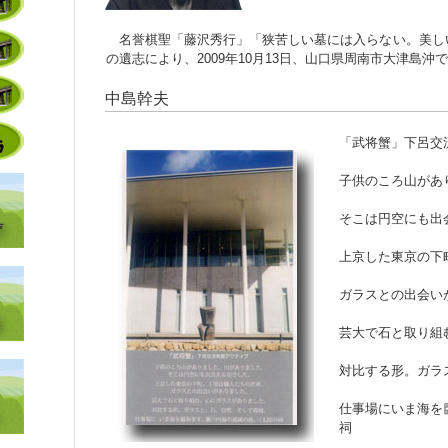
名誉棋聖「藤沢秀行」「狭苦しい墓には入らない。美し
の遺志により、2009年10月13日、山口県周南市大津島
中島幹夫
「武将蟹」下呂交
子供のころ山があ
そこは円空にも出
上京した東京の下
ガラスとの出会い
芸大で石と取り組
対比する形。ガラ
仕事場にいま海を
祠