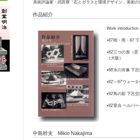
美術評論家・武田厚「石とガラスと環境デザイン」美術の
作品紹介
Work introduction
•87'樹・雨・8
•82'三つの形
（大阪）
•88'水の肖像 
•82'～87'ウ
•92'鳥の影 下
•92'星合 ヘル
中島幹夫 Mikio Nakajima