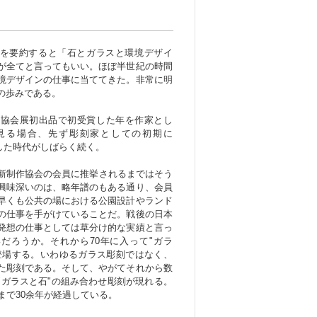
を要約すると「石とガラスと環境デザイ
が全てと言ってもいい。ほぼ半世紀の時間
境デザインの仕事に当ててきた。非常に明
の歩みである。
作協会展初出品で初受賞した年を作家とし
見る場合、先ず彫刻家としての初期に
とした時代がしばらく続く。
に新制作協会の会員に推挙されるまではそう
興味深いのは、略年譜のもある通り、会員
早くも公共の場における公園設計やランド
の仕事を手がけていることだ。戦後の日本
発想の仕事としては草分け的な実績と言っ
だろうか。それから70年に入って"ガラ
登場する。いわゆるガラス彫刻ではなく、
た彫刻である。そして、やがてそれから数
"ガラスと石"の組み合わせ彫刻が現れる。
まで30余年が経過している。