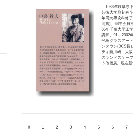
1933年岐阜県
芸術大学彫刻科卒
年同大専攻科修了
同賞)、68年会員
86年千葉大学工
講師、91～200
登島グラスアー
ンタウン(BCS賞
ティ新川崎、大阪
のランドスケー
う他個展。現在新
0
1
2
3
4
5
6
7