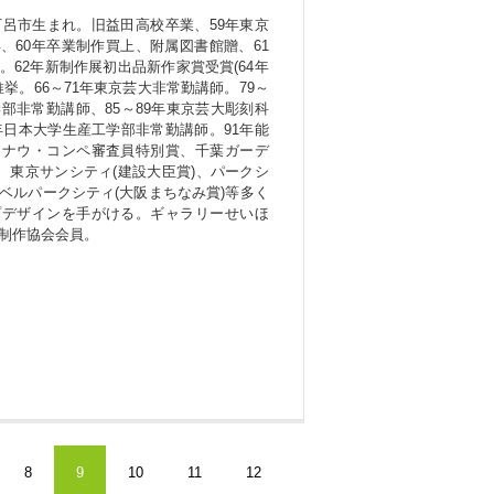
下呂市生まれ。旧益田高校卒業、59年東京
、60年卒業制作買上、附属図書館贈、61
。62年新制作展初出品新作家賞受賞(64年
推挙。66～71年東京芸大非常勤講師。79～
学部非常勤講師、85～89年東京芸大彫刻科
2年日本大学生産工学部非常勤講師。91年能
トナウ・コンペ審査員特別賞、千葉ガーデ
)、東京サンシティ(建設大臣賞)、パークシ
ベルパークシティ(大阪まちなみ賞)等多く
プデザインを手がける。ギャラリーせいほ
制作協会会員。
8
9
10
11
12