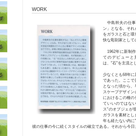
WORK
中島幹夫の仕事
ン」となる。それ
をガラスと石と環
快な彫刻家として
1962年に新制
てのデビューと
は、"石"を主流
少なくとも68年
であった。ここで
となった頃から、
スケープデザイン
におけるこの種の
ていいのではない
ス"のオブジェが
ガラスを素材とし
年も経たない内に
彼の仕事の今に続くスタイルの確立である。それから今日