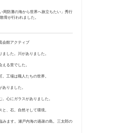
い周防灘の海から世界へ旅立ちたい」秀行
沖で散骨が行われました。
流会館アクティブ
りました。川がありました。
会える里でした。
町。工場は職人たちの世界。
がありました。
む。心にガラスがありました。
スと、石。自然そして環境。
臨みます。瀬戸内海の過疎の島。三太郎の