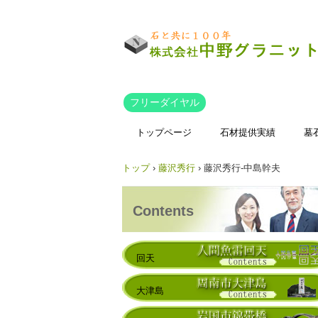
フリーダイヤル
トップページ
石材提供実績
墓
トップ
›
藤沢秀行
›
藤沢秀行-中島幹夫
Contents
回天
大津島