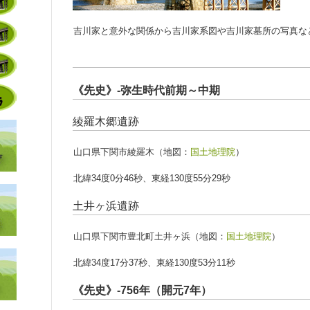
吉川家と意外な関係から吉川家系図や吉川家墓所の写真な
《先史》-弥生時代前期～中期
綾羅木郷遺跡
山口県下関市綾羅木（地図：
国土地理院
）
北緯34度0分46秒、東経130度55分29秒
土井ヶ浜遺跡
山口県下関市豊北町土井ヶ浜（地図：
国土地理院
）
北緯34度17分37秒、東経130度53分11秒
《先史》-756年（開元7年）