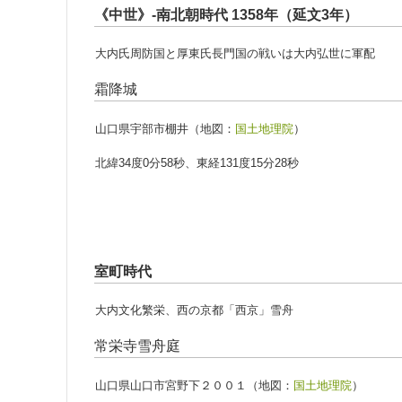
《中世》-南北朝時代 1358年（延文3年）
大内氏周防国と厚東氏長門国の戦いは大内弘世に軍配
霜降城
山口県宇部市棚井（地図：
国土地理院
）
北緯34度0分58秒、東経131度15分28秒
室町時代
大内文化繁栄、西の京都「西京」雪舟
常栄寺雪舟庭
山口県山口市宮野下２００１（地図：
国土地理院
）