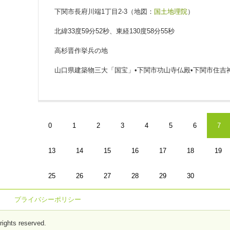
下関市長府川端1丁目2-3（地図：
国土地理院
）
北緯33度59分52秒、東経130度58分55秒
高杉晋作挙兵の地
山口県建築物三大「国宝」•下関市功山寺仏殿•下関市住吉
0
1
2
3
4
5
6
7
13
14
15
16
17
18
19
25
26
27
28
29
30
プライバシーポリシー
hts reserved.