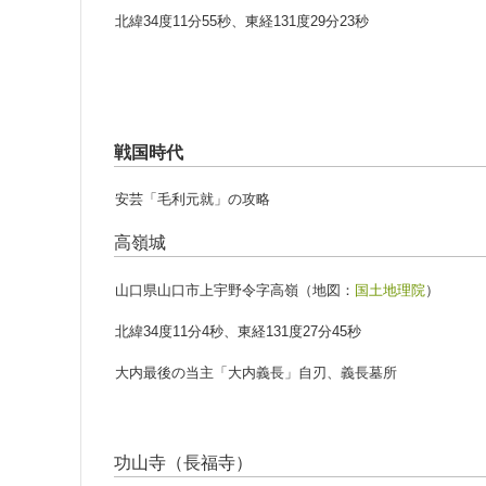
北緯34度11分55秒、東経131度29分23秒
戦国時代
安芸「毛利元就」の攻略
高嶺城
山口県山口市上宇野令字高嶺（地図：
国土地理院
）
北緯34度11分4秒、東経131度27分45秒
大内最後の当主「大内義長」自刃、義長墓所
功山寺（長福寺）