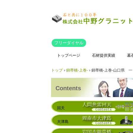
フリーダイヤル
トップページ
石材提供実績
墓
トップ
›
錦帯橋-上巻-
›
錦帯橋-上巻-山口県 一
Contents
回天
大津島