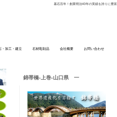
墓石百年！創業明治40年の実績を誇りに豊
石・加工・建立
石材彫刻品
会社概要
お問い合わせ
錦帯橋-上巻-山口県 一