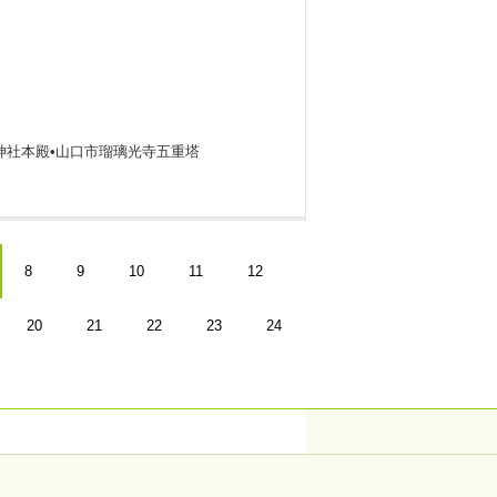
神社本殿•山口市瑠璃光寺五重塔
8
9
10
11
12
20
21
22
23
24