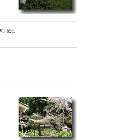
家」滅亡
）