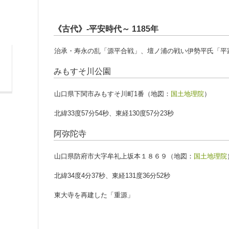
《古代》-平安時代～ 1185年
治承・寿永の乱「源平合戦」、壇ノ浦の戦い伊勢平氏「平
みもすそ川公園
山口県下関市みもすそ川町1番（地図：
国土地理院
）
北緯33度57分54秒、東経130度57分23秒
阿弥陀寺
山口県防府市大字牟礼上坂本１８６９（地図：
国土地理院
北緯34度4分37秒、東経131度36分52秒
東大寺を再建した「重源」