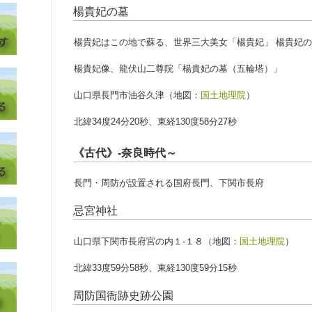
楊貴妃の墓
楊貴妃はこの地で蘇る、世界三大美女「楊貴妃」 楊貴妃
楊貴妃像、龍伏山二尊院「楊貴妃の墓（五輪塔）」
山口県長門市油谷久津（地図：
国土地理院
）
北緯34度24分20秒、東経130度58分27秒
《古代》-奈良時代～
長門・周防が設置される国府長門、下関市長府
忌宮神社
山口県下関市長府宮の内１-１８（地図：
国土地理院
）
北緯33度59分58秒、東経130度59分15秒
周防国衙跡史跡公園