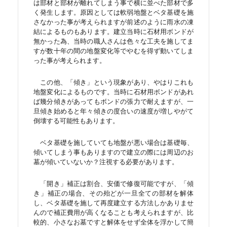
は部材と部材が離れてしまう事で横に並べた部材で多
く発生します。原因としては軟弱地盤とベタ基礎を施
さなかった事が考えられますが前述のように雨水の凍
結によるものもあります。建立当時に石材用ボンドが
無かった為、当時の職人さんは色々な工夫を施してま
すが数十年の間の地盤変化等でやむを得ず動いてしま
った事が考えられます。
この他、「傾き」という現象があり、やはりこれも
地盤変化によるものです。当時に石材用ボンドがあれ
ば幾分傾きがあってもボンドの張力で耐えますが、一
旦傾き始めると年々傾きの度合いの速度が増しやがて
倒壊する可能性もあります。
ベタ基礎を施していても地盤が悪い場合は基礎毎、
傾いてしまう事もありますので建立の際には周辺のお
墓が傾いていないか？注視する必要があります。
「開き」補正は割合、安価で修復可能ですが、「傾
き」補正の場合、その殆どが一旦全ての部材を解体
し、ベタ基礎を施して再度建立する方法しかありませ
んので補正費用が高くなることも考えられますが、比
較的、小さなお墓ですと解体をせず全体を浮かして簡