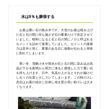
水は9％も膨張する
お墓は重い石の積み木です。大昔のお墓は積み上げ
た石と石の間に何も施さず石の重量だけで安定させて
いました。昭和になると石と石の間にノロと呼ばれる
セメントを詰めて接着していました。セメントの接着
力は意外と弱く、重量のある石に振動が伝わると簡単
に割れてしまいます。
寒い冬、雪解け水や雨水が石と石の間に染み込み気
温が下がる夜間から明方に凍ると膨張した力で重い石
を持ち上げます。日中、気温が上がるとそれが融けだ
し元々の位置と少しズレてしまいます。この時のズレ
具合はお墓の傾きに比例し傾き度が高い程ズレは大き
くなります。